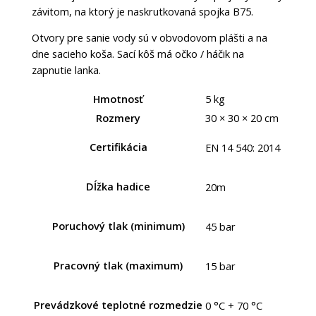
závitom, na ktorý je naskrutkovaná spojka B75.
Otvory pre sanie vody sú v obvodovom plášti a na
dne sacieho koša. Sací kôš má očko / háčik na
zapnutie lanka.
Hmotnosť
5 kg
Rozmery
30 × 30 × 20 cm
Certifikácia
EN 14 540: 2014
Dĺžka hadice
20m
Poruchový tlak (minimum)
45 bar
Pracovný tlak (maximum)
15 bar
Prevádzkové teplotné rozmedzie
0 °C + 70 °C