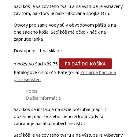
Sací kôš je valcovitého tvaru a na výstupe je vybavený
závitom, na ktorý je naskrutkovaná spojka B75.
Otvory pre sanie vody sú v obvodovom plášti a na
dne sacieho koša. Sací kôš má očko / háčik na
zapnutie lanka.
Dostupnosť
1 na sklade
množstvo Sací kôš 75
PRIDAŤ DO KOŠÍKA
Katalógové číslo:
613
Kategória:
Požiarne hadice a
príslušenstvo
Popis
Ďalšie informácie
Sací koš sa inštaluje na sacie potrubie (napr. z
požiarnej nádrže alebo iného zdroja vody) a
zabraňuje nasatiu hrubých nečistôt.
Sací kôš je valcovitého tvaru a na výstupe je vybavený