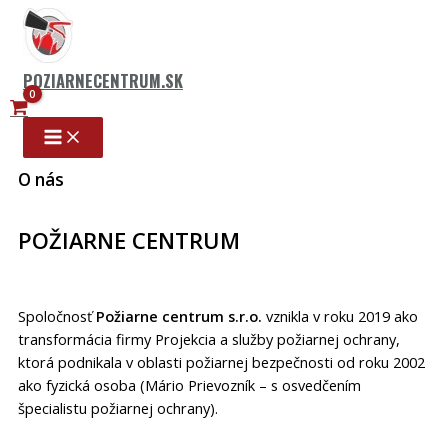
Preskočiť
na
obsah
POZIARNECENTRUM.SK
O nás
POŽIARNE CENTRUM
Spoločnosť
Požiarne centrum s.r.o.
vznikla v roku 2019 ako
transformácia firmy Projekcia a služby požiarnej ochrany,
ktorá podnikala v oblasti požiarnej bezpečnosti od roku 2002
ako fyzická osoba (Mário Prievozník – s osvedčením
špecialistu požiarnej ochrany).