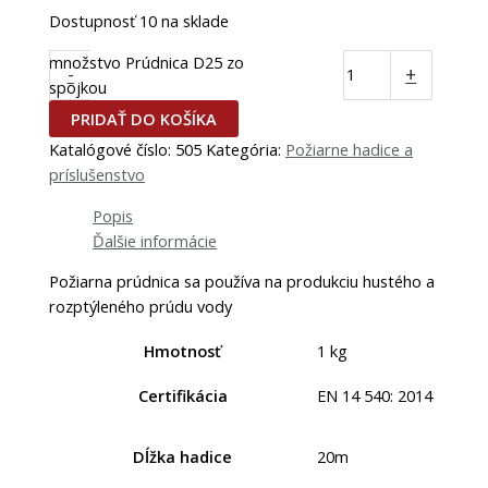
Dostupnosť
10 na sklade
množstvo Prúdnica D25 zo
-
+
spojkou
PRIDAŤ DO KOŠÍKA
Katalógové číslo:
505
Kategória:
Požiarne hadice a
príslušenstvo
Popis
Ďalšie informácie
Požiarna prúdnica sa používa na produkciu hustého a
rozptýleného prúdu vody
Hmotnosť
1 kg
Certifikácia
EN 14 540: 2014
Dĺžka hadice
20m