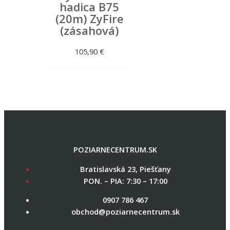
hadica B75
(20m) ZyFire
(zásahová)
105,90
€
POZIARNECENTRUM.SK
Bratislavská 23, Piešťany
PON. – PIA: 7:30 – 17:00
0907 786 467
obchod@poziarnecentrum.sk