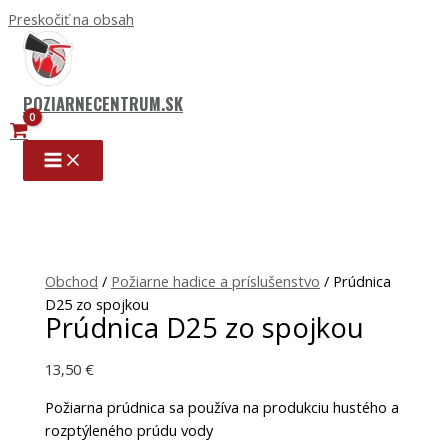
Preskočiť na obsah
POZIARNECENTRUM.SK
Obchod
/
Požiarne hadice a príslušenstvo
/ Prúdnica
D25 zo spojkou
Prúdnica D25 zo spojkou
13,50
€
Požiarna prúdnica sa používa na produkciu hustého a
rozptýleného prúdu vody