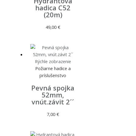
Hydrantová
hadica C52
(20m)
49,00
€
Rýchle zobrazenie
Požiarne hadice a
príslušenstvo
Pevná spojka
52mm,
vnút.závit 2´´
7,00
€