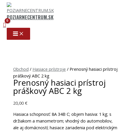
Preskočiť
na
obsah
POZIARNECENTRUM.SK
množstvo
Prenosný
hasiaci
Obchod
/
Hasiace prístroje
/ Prenosný hasiaci prístroj
prístroj
práškový ABC 2 kg
práškový
Prenosný hasiaci prístroj
ABC
práškový ABC 2 kg
2
kg
20,00
€
Hasiaca schopnosť: 8A 34B C; objem hasiva: 1 kg; s
držiakom a manometrom; vhodný do automobilov,
ale aj domácností; hasiace zariadenia pod elektrickým