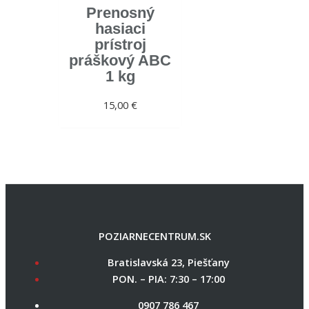
Prenosný
hasiaci
prístroj
práškový ABC
1 kg
15,00
€
POZIARNECENTRUM.SK
Bratislavská 23, Piešťany
PON. – PIA: 7:30 – 17:00
0907 786 467