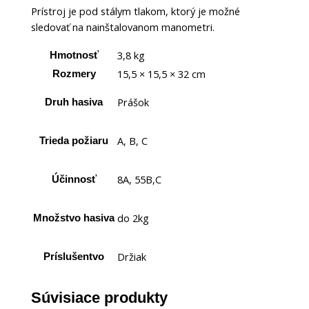
Prístroj je pod stálym tlakom, ktorý je možné
sledovať na nainštalovanom manometri.
3,8 kg
Hmotnosť
15,5 × 15,5 × 32 cm
Rozmery
Prášok
Druh hasiva
A, B, C
Trieda požiaru
8A, 55B,C
Účinnosť
do 2kg
Množstvo hasiva
Držiak
Príslušentvo
Súvisiace produkty