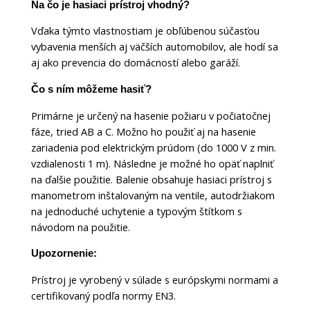
Na čo je hasiaci prístroj vhodný?
Vďaka týmto vlastnostiam je obľúbenou súčasťou
vybavenia menších aj väčších automobilov, ale hodí sa
aj ako prevencia do domácností alebo garáží.
Čo s ním môžeme hasiť?
Primárne je určený na hasenie požiaru v počiatočnej
fáze, tried AB a C. Možno ho použiť aj na hasenie
zariadenia pod elektrickým prúdom (do 1000 V z min.
vzdialenosti 1 m). Následne je možné ho opäť naplniť
na ďalšie použitie. Balenie obsahuje hasiaci prístroj s
manometrom inštalovaným na ventile, autodržiakom
na jednoduché uchytenie a typovým štítkom s
návodom na použitie.
Upozornenie:
Prístroj je vyrobený v súlade s európskymi normami a
certifikovaný podľa normy EN3.