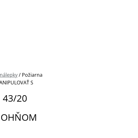
 nálepky
/ Požiarna
 MANIPULOVAŤ S
 43/20
S OHŇOM