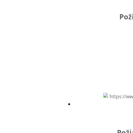
Pož
Poži