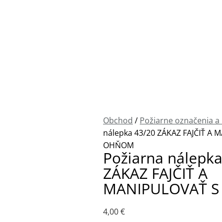
množstvo
Požiarna
nálepka
43/20
ZÁKAZ
FAJČIŤ
A
Obchod
/
Požiarne označenia a
MANIPULOVAŤ
nálepka 43/20 ZÁKAZ FAJČIŤ A
S
OHŇOM
Požiarna nálepka
OHŇOM
ZÁKAZ FAJČIŤ A
MANIPULOVAŤ 
4,00
€