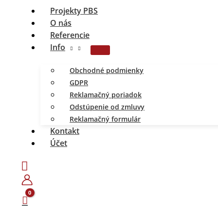
Projekty PBS
O nás
Referencie
Info
Obchodné podmienky
GDPR
Reklamačný poriadok
Odstúpenie od zmluvy
Reklamačný formulár
Kontakt
Účet
Hľadať