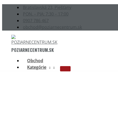
Preskočiť
Main
Bratislavská 23, Piešťany
na
Menu
PON. – PIA: 7:30 – 17:00
obsah
0907 786 467
obchod@poziarnecentrum.sk
POZIARNECENTRUM.SK
Obchod
Kategórie