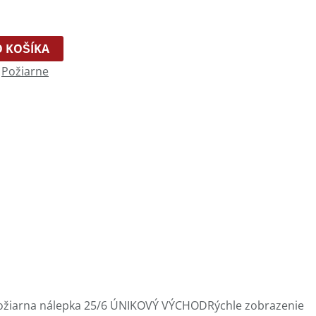
O KOŠÍKA
:
Požiarne
Rýchle zobrazenie