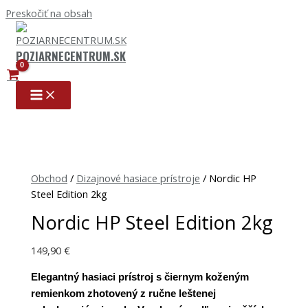
Preskočiť na obsah
POZIARNECENTRUM.SK
Obchod
/
Dizajnové hasiace prístroje
/ Nordic HP
Steel Edition 2kg
Nordic HP Steel Edition 2kg
149,90
€
Elegantný hasiaci prístroj s čiernym koženým
remienkom zhotovený z ručne leštenej