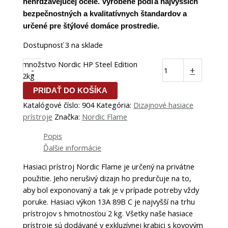
nehrdzavejúcej ocele. Vyrobené podľa najvyšších
bezpečnostných a kvalitatívnych štandardov a
určené pre štýlové domáce prostredie.
Dostupnosť
3 na sklade
množstvo Nordic HP Steel Edition
-
+
2kg
PRIDAŤ DO KOŠÍKA
Katalógové číslo:
904
Kategória:
Dizajnové hasiace
prístroje
Značka:
Nordic Flame
Popis
Ďalšie informácie
Hasiaci prístroj Nordic Flame je určený na privátne ​​
použitie. Jeho nerušivý dizajn ho predurčuje na to,
aby bol exponovaný a tak je v prípade potreby vždy
poruke. Hasiaci výkon 13A 89B C je najvyšší na trhu
prístrojov s hmotnosťou 2 kg. Všetky naše hasiace
prístroje sú dodávané v exkluzívnej krabici s kovovým