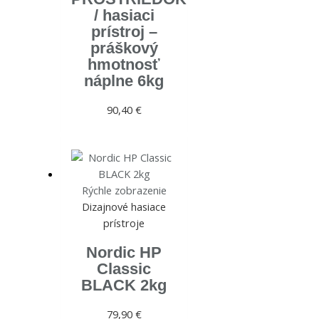
/ hasiaci
prístroj –
práškový
hmotnosť
náplne 6kg
90,40
€
Rýchle zobrazenie
Dizajnové hasiace
prístroje
Nordic HP
Classic
BLACK 2kg
79,90
€