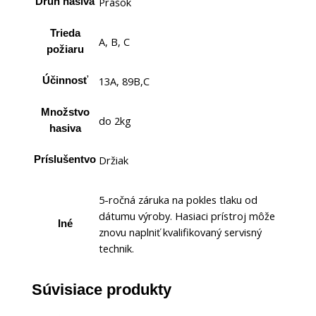
Prášok
Druh hasiva
Trieda
A, B, C
požiaru
13A, 89B,C
Účinnosť
Množstvo
do 2kg
hasiva
Držiak
Príslušentvo
5-ročná záruka na pokles tlaku od
dátumu výroby. Hasiaci prístroj môže
Iné
znovu naplniť kvalifikovaný servisný
technik.
Súvisiace produkty