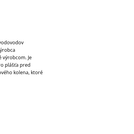
 vodovodov
Výrobca
né výrobcom. Je
o plášťa pred
ového kolena, ktoré