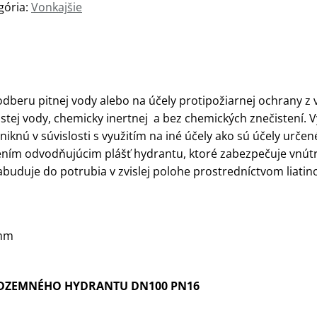
gória:
Vonkajšie
dberu pitnej vody alebo na účely protipožiarnej ochrany z
stej vody, chemicky inertnej a bez chemických znečistení. 
iknú v súvislosti s využitím na iné účely ako sú účely urče
ním odvodňujúcim plášť hydrantu, ktoré zabezpečuje vnútr
buduje do potrubia v zvislej polohe prostredníctvom liatin
 mm
NADZEMNÉHO HYDRANTU DN100 PN16