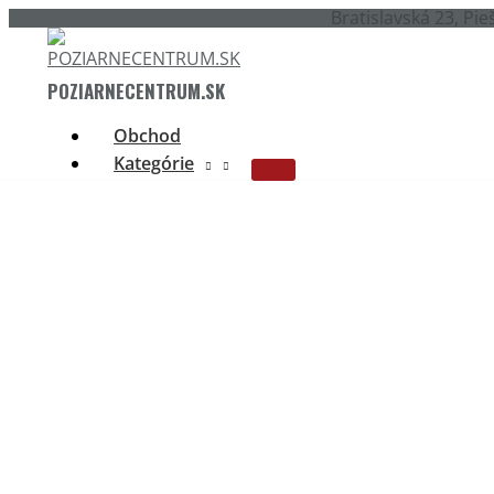
Preskočiť
Bratislavská 23, Pie
na
obsah
POZIARNECENTRUM.SK
Obchod
Kategórie