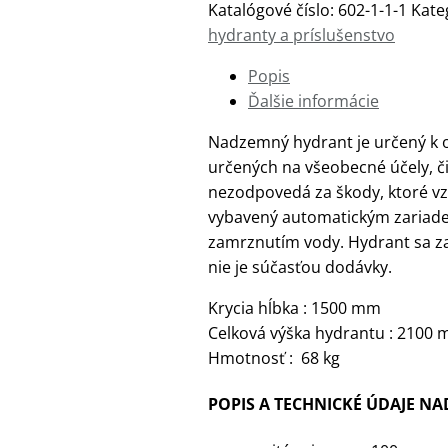
Katalógové číslo:
602-1-1-1
Kate
hydranty a príslušenstvo
Popis
Ďalšie informácie
Nadzemný hydrant je určený k o
určených na všeobecné účely, či
nezodpovedá za škody, ktoré vzn
vybavený automatickým zariade
zamrznutím vody. Hydrant sa za
nie je súčasťou dodávky.
Krycia hĺbka : 1500 mm
Celková výška hydrantu : 2100
Hmotnosť : 68 kg
POPIS A TECHNICKÉ ÚDAJE 