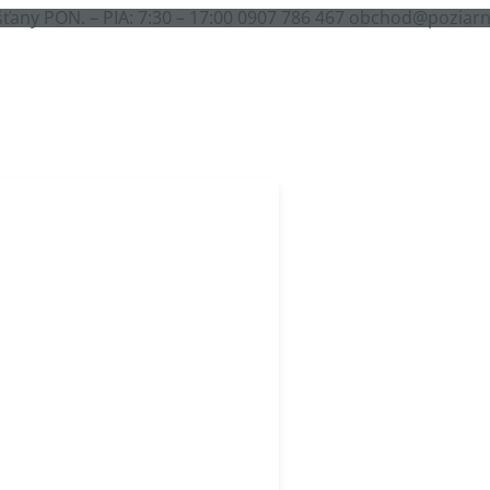
šťany
PON. – PIA: 7:30 – 17:00
0907 786 467
obchod@poziarn