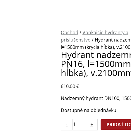
nadzemný
DN100
PN16,
l=1500mm
(krycia
Obchod
/
Vonkajšie hydranty a
hĺbka),
príslušenstvo
/ Hydrant nadze
v.2100mm
l=1500mm (krycia hĺbka), v.21
Hydrant nadzem
PN16, l=1500mm 
hĺbka), v.2100m
610,00
€
Nadzemný hydrant DN100, 15
Dostupné na objednávku
-
+
PRIDAŤ D