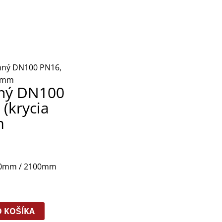
mný DN100 PN16,
00mm
ný DN100
(krycia
m
00mm / 2100mm
O KOŠÍKA