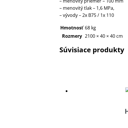
– menovitý priemer – 100 mm
– menovitý tlak – 1,6 MPa,
– vývody – 2x B75 / 1x 110
Hmotnosť
68 kg
Rozmery
2100 × 40 × 40 cm
Súvisiace produkty