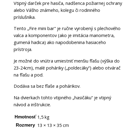
Vtipný darček pre hasiča, nadšenca požiarnej ochrany
alebo Vášho známeho, kolegu či rodinného
príslušníka.
Tento „Fire mini bar“ je ručne vyrobený s plechového
valca a komponentov (ako je imitácia manometra,
gumená hadica) ako napodobenina hasiaceho
prístroja.
Je možné do vnútra umiestniť menšiu fľašu (výška do
23-24cm), malé poháriky („poldecáky“) alebo otvárač
na fľašu a pod.
Dodáva sa bez fľaše a pohárikov.
Na dvierkach tohto vtipného „hasičáku“ je vtipný
návod a inštrukcie.
1,5 kg
Hmotnosť
13 × 13 × 35 cm
Rozmery