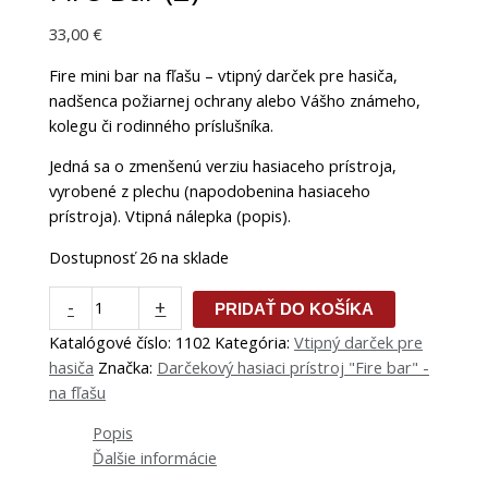
33,00
€
Fire mini bar na fľašu – vtipný darček pre hasiča,
nadšenca požiarnej ochrany alebo Vášho známeho,
kolegu či rodinného príslušníka.
Jedná sa o zmenšenú verziu hasiaceho prístroja,
vyrobené z plechu (napodobenina hasiaceho
prístroja). Vtipná nálepka (popis).
Dostupnosť
26 na sklade
-
+
PRIDAŤ DO KOŠÍKA
Katalógové číslo:
1102
Kategória:
Vtipný darček pre
hasiča
Značka:
Darčekový hasiaci prístroj "Fire bar" -
na fľašu
Popis
Ďalšie informácie