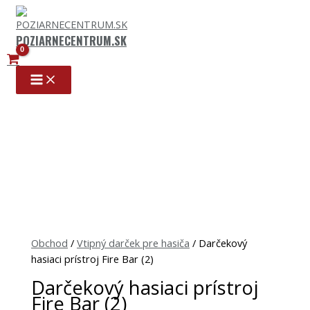
Preskočiť
na
obsah
POZIARNECENTRUM.SK
množstvo
Darčekový
hasiaci
prístroj
Fire
Bar
(2)
Obchod
/
Vtipný darček pre hasiča
/ Darčekový
hasiaci prístroj Fire Bar (2)
Darčekový hasiaci prístroj
Fire Bar (2)